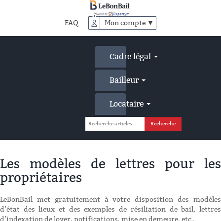
Accéder
au
FAQ
Mon compte ▼
contenu
principal
Cadre légal
Bailleur
Locataire
Les modèles de lettres pour les
propriétaires
LeBonBail met gratuitement à votre disposition des modèles
d’état des lieux et des exemples de résiliation de bail, lettres
d’indexation de loyer, notifications, mise en demeure, etc…