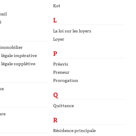
Kot
bail
L
é
La loi sur les loyers
Loyer
 immobilier
P
 légale impérative
 légale supplétive
Préavis
Preneur
Prorogation
ux
Q
Quittance
ure
R
Résidence principale