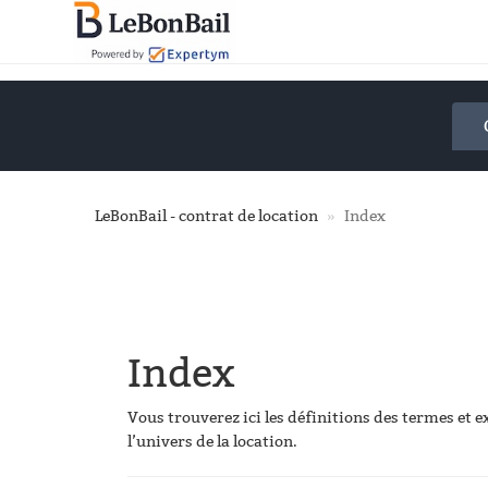
Accéder
au
contenu
principal
LeBonBail - contrat de location
Index
Index
Vous trouverez ici les définitions des termes et e
l’univers de la location.