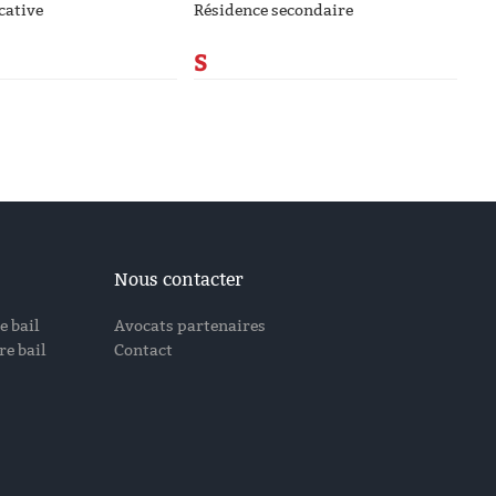
cative
Résidence secondaire
S
Nous contacter
e bail
Avocats partenaires
e bail
Contact