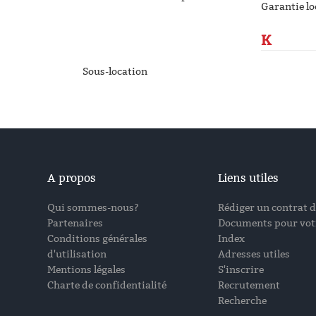
Garantie lo
K
Sous-location
A propos
Liens utiles
Qui sommes-nous?
Rédiger un contrat d
Partenaires
Documents pour votr
Conditions générales
Index
d'utilisation
Adresses utiles
Mentions légales
S'inscrire
Charte de confidentialité
Recrutement
Recherche