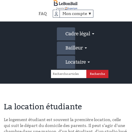
Accéder
au
FAQ
Mon compte ▼
contenu
principal
Cadre légal
Bailleur
Locataire
La location étudiante
Le logement étudiant est souvent la première location, celle
qui suit le départ du domicile des parents. Il peut s'agir d'une
chambre dans une maison, d'un kot étudiant, d'un studio loué