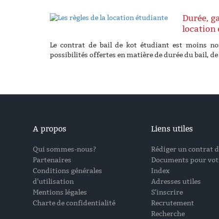
Durée, ga
location 
Le contrat de bail de kot étudiant est moins no
possibilités offertes en matière de durée du bail, de
A propos
Liens utiles
Qui sommes-nous?
Rédiger un contrat d
Partenaires
Documents pour votr
Conditions générales
Index
d'utilisation
Adresses utiles
Mentions légales
S'inscrire
Charte de confidentialité
Recrutement
Recherche