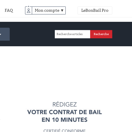
FAQ
Mon compte ▼
LeBonBail Pro
à