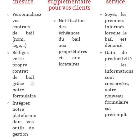
mesure
supplémentaire
service
pour vos clients
Personnalisez
Soyez les
vos
Notification
premiers
contrats
des
informés
de bail
échéances
lorsque le
(nom,
du bail
bail est
logo,…)
aux
dénoncé
propriétaires
Rédigez
Gain de
et aux
votre
productivité
locataires
propre
: les
contrat
informations
de bail
sont
grâce à
conservées,
notre
votre
formulaire
nouveau
formulaire
Intégrez
est
notre
prérempli.
plateforme
dans vos
outils de
gestion