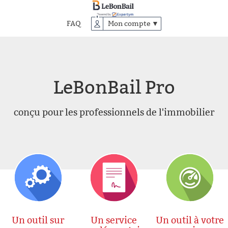
Accéder
au
FAQ
Mon compte ▼
contenu
principal
LeBonBail Pro
conçu pour les professionnels de l'immobilier
Un outil sur
Un service
Un outil à votre