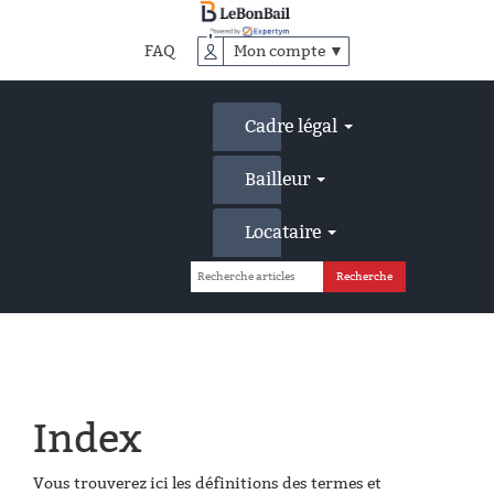
Accéder
au
FAQ
Mon compte ▼
contenu
principal
Cadre légal
Bailleur
Locataire
Index
Vous trouverez ici les définitions des termes et