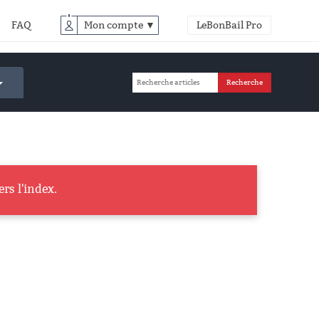
FAQ
Mon compte ▼
LeBonBail Pro
rs l'index.