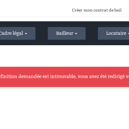
Créer mon contrat de bail
Cadre légal
Bailleur
Locataire
finition demandée est introuvable, vous avez été redirigé ve