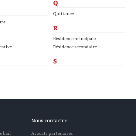
Q
Quittance
ure
R
Résidence principale
cative
Résidence secondaire
S
Nous contacter
e bail
Avocats partenaires