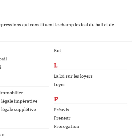
xpressions qui constituent le champ lexical du bail et de
Kot
bail
L
é
La loi sur les loyers
Loyer
 immobilier
P
 légale impérative
 légale supplétive
Préavis
Preneur
Prorogation
ux