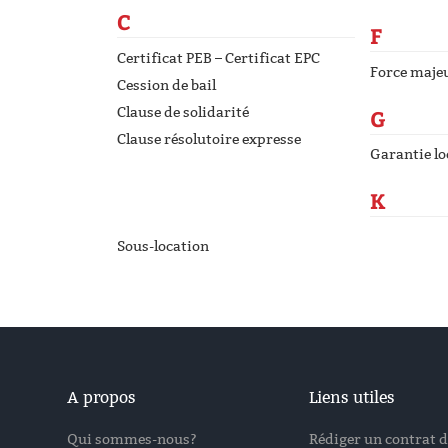
C
F
Certificat PEB – Certificat EPC
Force maje
Cession de bail
Clause de solidarité
G
Clause résolutoire expresse
Garantie lo
K
Sous-location
A propos
Liens utiles
Qui sommes-nous?
Rédiger un contrat d