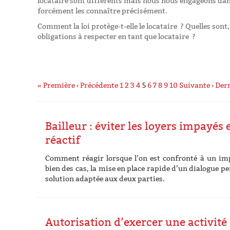
locataire sont différents mais nous nous engageons dan
forcément les connaître précisément.
Comment la loi protège-t-elle le locataire ? Quelles sont, 
obligations à respecter en tant que locataire ?
« Première
‹ Précédente
1
2
3
4
5
6
7
8
9
10
Suivante ›
Dern
Bailleur : éviter les loyers impayés 
réactif
Comment réagir lorsque l’on est confronté à un im
bien des cas, la mise en place rapide d’un dialogue p
solution adaptée aux deux parties.
Autorisation d’exercer une activité