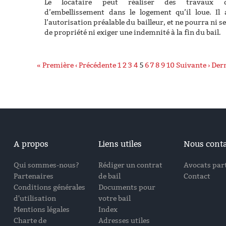
Le locataire peut réaliser des travaux d
d’embellissement dans le logement qu’il loue. Il 
l’autorisation préalable du bailleur, et ne pourra ni se
de propriété ni exiger une indemnité à la fin du bail.
« Première
‹ Précédente
1
2
3
4
5
6
7
8
9
10
Suivante ›
Dern
A propos
Liens utiles
Nous conta
Qui sommes-nous?
Rédiger un contrat
Avocats par
Partenaires
de bail
Contact
Conditions générales
Documents pour
d'utilisation
votre bail
Mentions légales
Index
Charte de
Adresses utiles