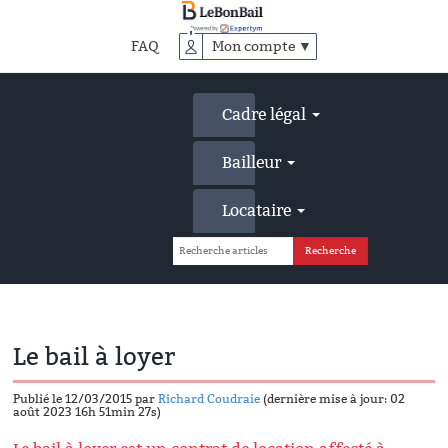
Accéder
au
FAQ
Mon compte ▼
contenu
principal
Cadre légal
Bailleur
Locataire
Le bail à loyer
Publié le 12/03/2015 par
Richard Coudraie
(dernière mise à jour: 02
août 2023 16h 51min 27s)