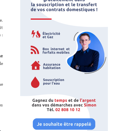
e.
it
 :
ne
le
ne
es