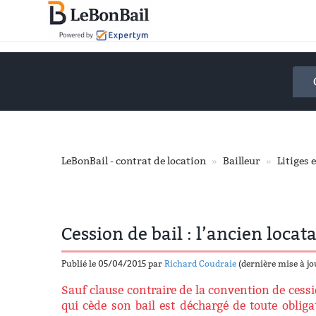
Accéder
au
contenu
principal
LeBonBail - contrat de location
Bailleur
Litiges 
Cession de bail : l’ancien locat
Publié le 05/04/2015 par
Richard Coudraie
(dernière mise à j
Sauf clause contraire de la convention de cessio
qui cède son bail est déchargé de toute obligat