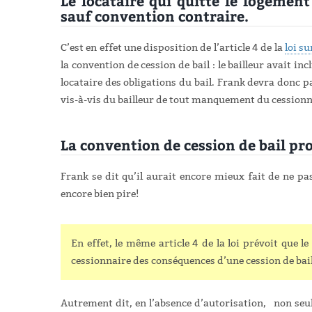
Le locataire qui quitte le logemen
sauf convention contraire.
C’est en effet une disposition de l’article 4 de la
loi su
la convention de cession de bail : le bailleur avait i
locataire des obligations du bail. Frank devra donc pa
vis-à-vis du bailleur de tout manquement du cessionn
La convention de cession de bail pro
Frank se dit qu’il aurait encore mieux fait de ne pa
encore bien pire!
En effet, le même article 4 de la loi prévoit que le
cessionnaire des conséquences d’une cession de bai
Autrement dit, en l’absence d’autorisation, non se