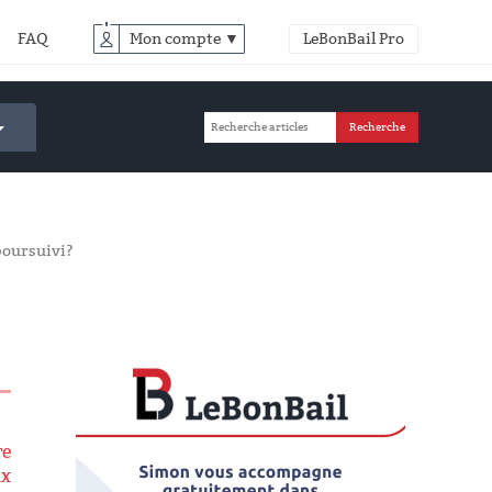
FAQ
Mon compte ▼
LeBonBail Pro
 poursuivi?
re
ux