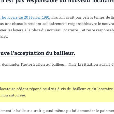
t n'est pas responsable du nouveau locataire
r les loyers du 20 février 1991
. Frank n’avait pas pris le temps de li
nclus une clause le rendant solidairement responsable avec le nouve
yer les loyers à la place du nouveau locataire…. et reste responsab
aire.
uve l’acceptation du bailleur.
s demander l’autorisation au bailleur… Mais la situation aurait é
 locataire cédant répond seul vis-à-vis du bailleur et du locataire
l non autorisée.
ulement le bailleur aurait quand même pu lui demander le paieme