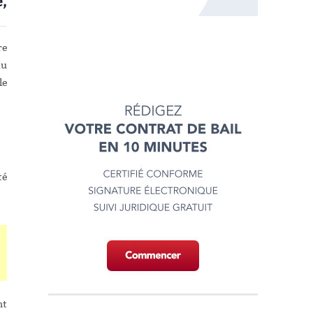
,
re
au
le
té
nt