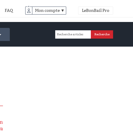
FAQ
Mon compte ▼
LeBonBail Pro
on
ra