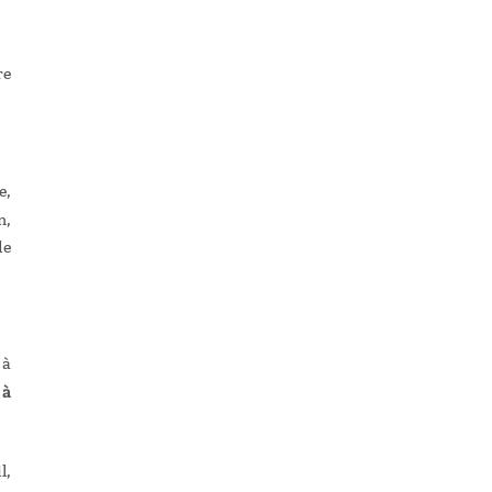
re
e,
n,
de
 à
 à
l,