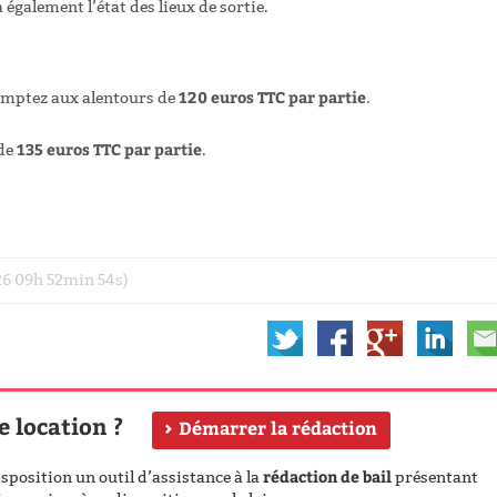
également l’état des lieux de sortie.
120 euros TTC par partie
comptez aux alentours de
.
135 euros TTC par partie
 de
.
026 09h 52min 54s)
e location ?
Démarrer la rédaction
rédaction de bail
position un outil d’assistance à la
présentant