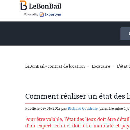
Accéder
au
contenu
principal
LeBonBail - contrat de location
Locataire
L'état 
Comment réaliser un état des l
Publié le 09/06/2015 par
Richard Coudraie
(dernière mise à j
Pour être valable, l’état des lieux doit être dé
d’un expert, celui-ci doit être mandaté et payé