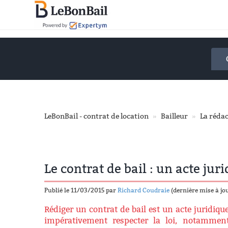
Accéder
au
contenu
principal
LeBonBail - contrat de location
Bailleur
La rédac
Le contrat de bail : un acte jur
Publié le 11/03/2015 par
Richard Coudraie
(dernière mise à jo
Rédiger un contrat de bail est un acte juridique
impérativement respecter la loi, notammen