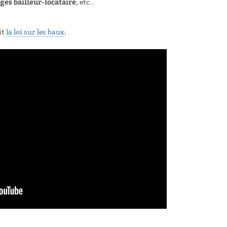
iges bailleur-locataire
, etc…
it
la loi sur les baux
.