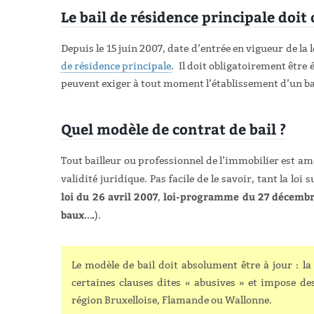
Le bail de résidence principale doit
Depuis le 15 juin 2007, date d’entrée en vigueur de la 
de résidence principale
.
Il doit obligatoirement être é
peuvent exiger à tout moment l’établissement d’un bail é
Quel modèle de contrat de bail ?
Tout bailleur ou professionnel de l’immobilier est amen
validité juridique. Pas facile de le savoir, tant la loi
loi du 26 avril 2007
loi-programme du 27 décemb
,
baux….
).
Le modèle de bail doit absolument être à jour : la
certaines clauses dites « abusives » et impose des
région Bruxelloise, Flamande ou Wallonne.