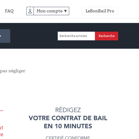
FAQ
Mon compte ▼
LeBonBail Pro
 pas négliger
nt
ce