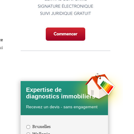
ce
ui
Expertise de
diagnostics immobiliers
Recevez un devis - sans engagement
Bruxelles