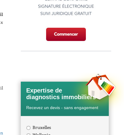
il
ix
il
Expertise de
diagnostics immobiliers
Recevez un devis - sans engagement
Bruxelles
on