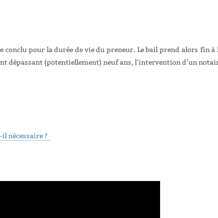
tre conclu pour la
durée de vie du preneur
. Le bail prend alors fin à 
nt dépassant (potentiellement) neuf ans, l’intervention d’un notai
t-il nécessaire ?