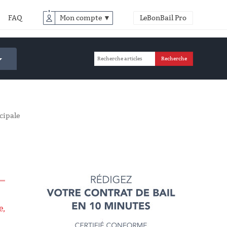
FAQ
Mon compte ▼
LeBonBail Pro
cipale
e,