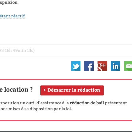
expulsion.
 étant réactif
023 16h 49min 13s)
e location ?
Démarrer la rédaction
rédaction de bail
position un outil d’assistance à la
présentant
ons mises à sa disposition par la loi.