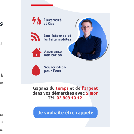
s
et
 à
ne
ne
la
us