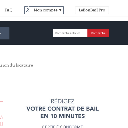
FAQ
Mon compte ▼
LeBonBail Pro
lsion du locataire
 à
il