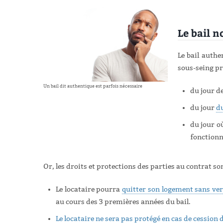
Le bail n
Le bail auth
sous-seing pr
Un bail dit authentique est parfois nécessaire
du jour d
du jour
du
du jour o
fonctionn
Or, les droits et protections des parties au contrat so
Le locataire pourra
quitter son logement sans ve
au cours des 3 premières années du bail.
Le locataire ne sera pas protégé en cas de cession 