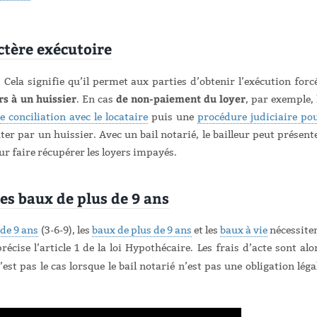
ctère exécutoire
.
Cela signifie qu’il permet aux parties d’obtenir l’exécution forc
rs à un huissier
de non-paiement du loyer
. En cas
, par exemple, 
 conciliation avec le locataire
puis une
procédure judiciaire po
ter par un huissier. Avec un bail notarié, le bailleur peut présent
our faire récupérer les loyers impayés.
les baux de plus de 9 ans
de 9 ans
(3-6-9), les
baux de plus de 9 ans
et les
baux à vie
nécessite
cise l’article 1 de la loi Hypothécaire. Les frais d’acte sont alo
n’est pas le cas lorsque le bail notarié n’est pas une obligation léga