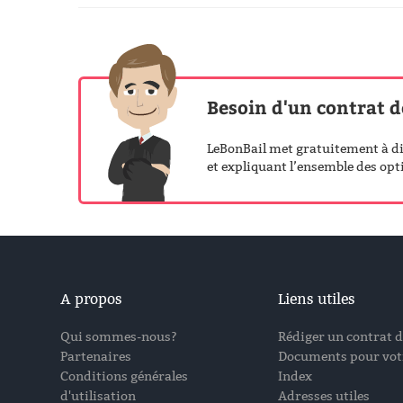
Besoin d'un contrat d
LeBonBail met gratuitement à dis
et expliquant l’ensemble des opti
A propos
Liens utiles
Qui sommes-nous?
Rédiger un contrat d
Partenaires
Documents pour votr
Conditions générales
Index
d'utilisation
Adresses utiles