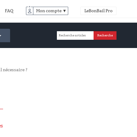
FAQ
Mon compte ▼
LeBonBail Pro
il nécessaire ?
es