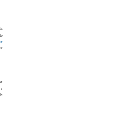
ée
le
ur
er
nt
rs
le