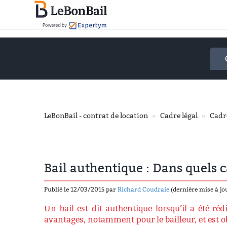
Accéder
au
contenu
principal
LeBonBail - contrat de location
Cadre légal
Cadr
Bail authentique : Dans quels ca
Publié le 12/03/2015 par
Richard Coudraie
(dernière mise à j
Un bail est dit authentique lorsqu’il a été ré
avantages, notamment pour le bailleur, et est ob