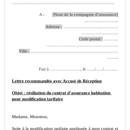
……………………………………………………………..
A :       
[Nom de la compagnie d’assurance]
…………………...
Adresse :
 ……………………....………..
……………………..
Code postal :
 ……….
…………………………………………..
Ville :
 …………………….…..………………………….
……..
Fait à …………………, le ….../…../…….…
Lettre recommandée avec Accusé de Réception
Objet : résiliation du contrat d’assurance habitation 
pour modification tarifaire
Madame, Monsieur,
Suite à la modification tarifaire appliquée à mon contrat et 