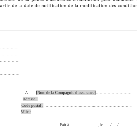
partir de la date de notification de la modification des conditio
………...
……………
…………….
…………….
…………..
A :       
[Nom de la Compagnie d’assurance]
………………………
Adresse :
 …………………..…………………..……………………..
Code postal :
 ……………………….……….………………………..
Ville :
 ……………………………...………….…..…………………...
Fait à …………………, le ….../…../…….…