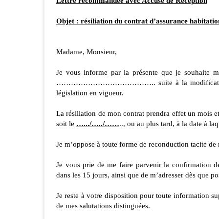
Lettre recommandée avec Accusé de Réception
Objet : résiliation du contrat d’assurance habitati
Madame, Monsieur,
Je vous informe par la présente que je souhaite met
………………………………….. suite à la modification des 
législation en vigueur.
La résiliation de mon contrat prendra effet un mois et u
soit le 
….../…../……
.., ou au plus tard, à la date à l
Je m’oppose à toute forme de reconduction tacite de
Je vous prie de me faire parvenir la confirmation d
dans les 15 jours, ainsi que de m’adresser dès que pos
Je reste à votre disposition pour toute information s
de mes salutations distinguées.