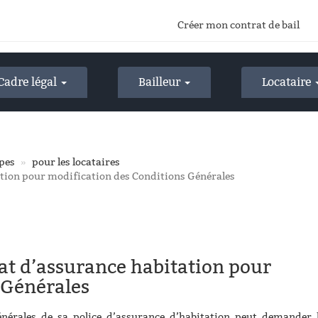
Créer mon contrat de bail
Cadre légal
Bailleur
Locataire
ypes
pour les locataires
tation pour modification des Conditions Générales
rat d’assurance habitation pour
 Générales
énérales de sa police d’assurance d’habitation peut demander 