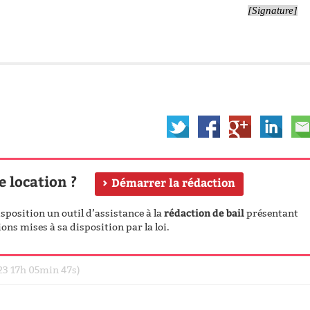
[Signature]
e location ?
Démarrer la rédaction
rédaction de bail
position un outil d’assistance à la
présentant
ons mises à sa disposition par la loi.
023 17h 05min 47s)