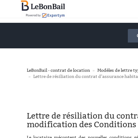
Accéder
au
contenu
principal
LeBonBail - contrat de location
Modèles de lettre t
Lettre de résiliation du contrat d’assurance habi
Lettre de résiliation du cont
modification des Conditions
Le locataire mécontent des nouvelles conditions g