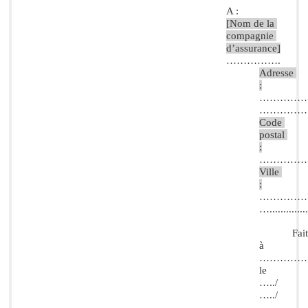
A :       
[Nom de la 
compagnie 
d’assurance]
…………….
Adresse 
:
…………………....
……………………....
Code 
postal 
:
……………........
Ville 
:
……………
…...............
Fait
à 
……………
le 
…../
…../
…..