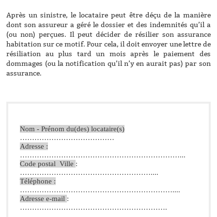
Après un sinistre, le locataire peut être déçu de la manière
dont son assureur a géré le dossier et des indemnités qu’il a
(ou non) perçues. Il peut décider de résilier son assurance
habitation sur ce motif. Pour cela, il doit envoyer une lettre de
résiliation au plus tard un mois après le paiement des
dommages (ou la notification qu’il n’y en aurait pas) par son
assurance.
Nom - Prénom 
du(
des) locataire(s)
…………………………………
Adresse :
…………………………………………………………...
Code postal  Ville 
: 
………………………………………………....
Téléphone :
………………………………………………………....
Adresse e-mail 
: 
…………………………………………………….