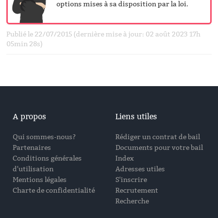
options mises à sa disposition par la loi.
Publié le 22/07/2015 (dernière mise à jour: 02 août 2023 17h
05min 28s)
A propos
Liens utiles
Qui sommes-nous?
Rédiger un contrat de bail
Partenaires
Documents pour votre bail
Conditions générales
Index
d'utilisation
Adresses utiles
Mentions légales
S'inscrire
Charte de confidentialité
Recrutement
Recherche