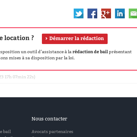
e location ?
Démarrer la rédaction
rédaction de bail
position un outil d’assistance à la
présentant
ons mises à sa disposition par la loi.
023 17h 07min 22s)
Nous contacter
e bail
Avocats partenaires