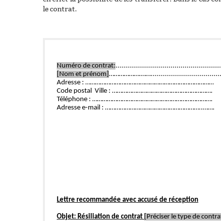
le contrat.
Numéro de contrat:
.....................................................
[Nom et prénom]
……………….……...................................
Adresse : ……………………………………………………………………
Code postal  Ville : …………………………………………………….
Téléphone : ……………………………………………………………….
Adresse e-mail : …………………………………………………..…….
Lettre recommandée avec accusé de réception
Objet: Résiliation de contrat 
[Préciser le type de contra