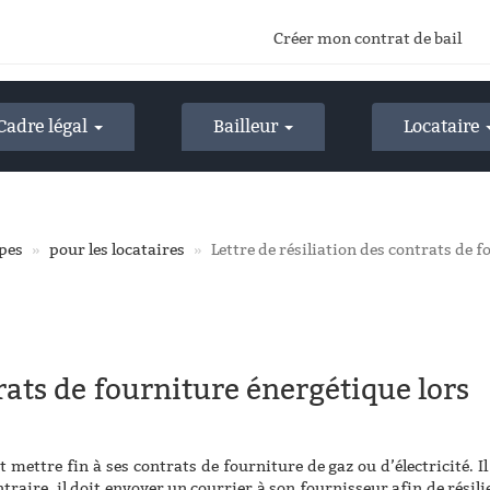
Créer mon contrat de bail
Cadre légal
Bailleur
Locataire
ypes
pour les locataires
Lettre de résiliation des contrats de
trats de fourniture énergétique lors
mettre fin à ses contrats de fourniture de gaz ou d’électricité. Il
ontraire, il doit envoyer un courrier à son fournisseur afin de résili