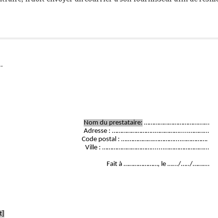
..
.
Nom du prestataire:
 …………………………….……
Adresse : ……………………..…………….....………...
Code postal : ….…………….…………....……………. 
Ville : ………………………….......……………………...
	Fait à …………………, le ….../…../…….…
t]