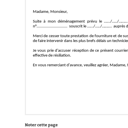
Madame, Monsieur, 
Suite à mon déménagement prévu le ….../…../
…….…
n°...........................  souscrit le ….../…../…….…  auprès
Merci de cesser toute prestation de fourniture et de s
de faire intervenir dans les plus brefs délais un technic
Je vous prie d’accuser réception de ce présent courrier
effective de résiliation. 
En vous remerciant d’avance, veuillez agréer, Madame, 
Noter cette page