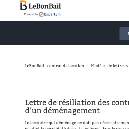
Accéder
au
contenu
principal
LeBonBail - contrat de location
Modèles de lettre t
Lettre de résiliation des con
d’un déménagement
Le locataire qui déménage ne doit pas nécessairement 
en effet la possibilité de les transférer. Dans le cas c