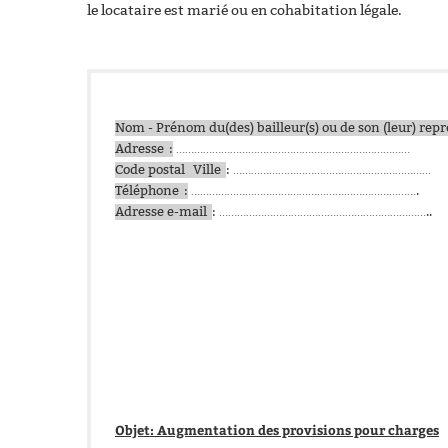
le locataire est marié ou en cohabitation légale.
Nom - Prénom du(des) bailleur(s) ou de son (leur) rep
Adresse :
……………………………………………………………………
Code postal Ville
: …………………………………………………………
Téléphone :
………………………………………………………………….
Adresse e-mail
: ……………………………………………………………..
Fait à …
Objet: Augmentation des provisions pour charges