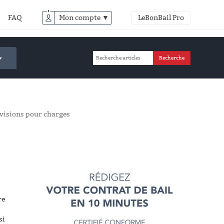
FAQ
Mon compte ▼
LeBonBail Pro
isions pour charges
re
si