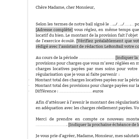
Chère Madame, cher Monsieur,
Selon les termes de notre bail signé le
….../…../…….…
p
[Adresse complète]
vous réglez, en même temps que le
locatif du bien. Le montant de la provision fait l’obj
de l'exercice écoulé.
[Vérifiez préalablement que votr
rédigé avec l’assistant de rédaction LeBonBail votre co
Au cours de la période …………………………………
[indiquer la
provisions pour charges que vous m’avez réglées en m
charges locatives payées par mes soins pour votr
régularisation que je vous ai faite parvenir :
·
Montant total des charges locatives payées sur la p
·
Montant total des provisions pour charge payées sur 
·
Différence : ………………………………euros
Afin d’atténuer à l’avenir le montant des régularisati
en adéquation avec les charges réellement payées. Vo
Merci de prendre en compte ce nouveau montant
…………………………….
[Indiquer la prochaine échéance de l
Je vous prie d'agréer, Madame, Monsieur, mes salutati