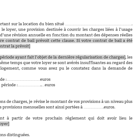
ortant sur la location du bien situé ……………………………………………………………….
 loyer, une provision destinée à couvrir les charges liées à l’usage
et d’une révision annuelle en fonction du montant des dépenses réelles
e contrat de bail prévoit cette clause. Si votre contrat de bail a été
ntrat la prévoit]
 période ayant fait l’objet de la dernière régularisation de charges]
, les
ême temps que votre loyer se sont avérés insuffisantes au regard des
e logement, comme vous avez pu le constatez dans la demande de
ériode :………………………………euros
la période :……………………..…euros
ons de charges, je révise le montant de vos provisions à un niveau plus
s provisions mensuelles sont ainsi portées à ………………….euros.
 à partir de votre prochain règlement qui doit avoir lieu le
oyer]
ons distinguées.