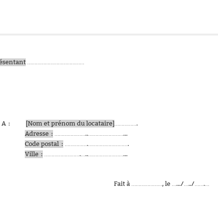
résentant
…………………………………
A :
[Nom et prénom du locataire]
…………….
Adresse :
…………………..……………………...
Code postal :
…………….……………………….
Ville :
…………………….…..……………………...
………………, le
….../…../…….…