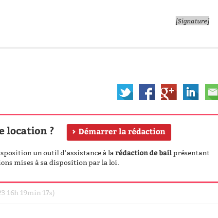
[Signature]
e location ?
Démarrer la rédaction
rédaction de bail
position un outil d’assistance à la
présentant
ons mises à sa disposition par la loi.
23 16h 19min 17s)