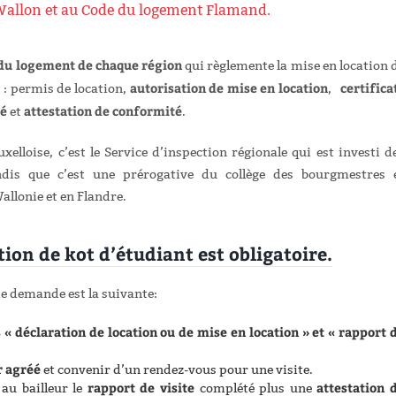
Wallon et au Code du logement Flamand.
du logement de chaque région
qui règlemente la mise en location 
autorisation de mise en location
certifica
 : permis de location,
,
té
attestation de conformité
et
.
xelloise, c’est le Service d’inspection régionale qui est investi d
ndis que c’est une prérogative du collège des bourgmestres 
allonie et en Flandre.
ion de kot d’étudiant est obligatoire.
de demande est la suivante:
« déclaration de location ou de mise en location » et « rapport 
r agréé
et convenir d’un rendez-vous pour une visite.
rapport de visite
attestation 
 au bailleur le
complété plus une