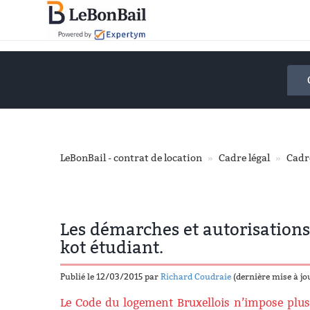
Accéder
au
contenu
principal
LeBonBail - contrat de location
Cadre légal
Cadr
Les démarches et autorisations
kot étudiant.
Publié le 12/03/2015 par
Richard Coudraie
(dernière mise à j
Le Code du logement Bruxellois n’impose plus