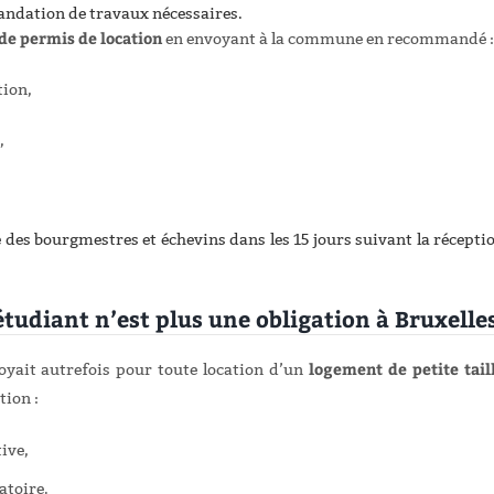
mandation de travaux nécessaires.
e permis de location
en envoyant à la commune en recommandé :
tion,
,
e des bourgmestres et échevins dans les 15 jours suivant la récepti
tudiant n’est plus une obligation à Bruxelle
logement de petite tail
yait autrefois pour toute location d’un
ntion :
ive,
atoire.