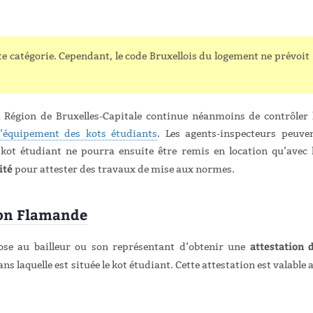
e catégorie. Cependant, le code Bruxellois du logement ne prévoit
a Région de Bruxelles-Capitale continue néanmoins de contrôler 
 d’équipement des kots étudiants
. Les agents-inspecteurs peuve
e kot étudiant ne pourra ensuite être remis en location qu’avec 
ité
pour attester des travaux de mise aux normes.
ion Flamande
attestation 
se au bailleur ou son représentant d’obtenir une
laquelle est située le kot étudiant. Cette attestation est valable 